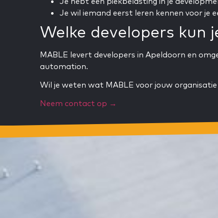
Je hebt een piekbelasting in je developm
Je wil iemand eerst leren kennen voor je e
Welke developers kun j
MABLE levert developers in Apeldoorn en omge
automation.
Wil je weten wat MABLE voor jouw organisatie
Neem contact op →