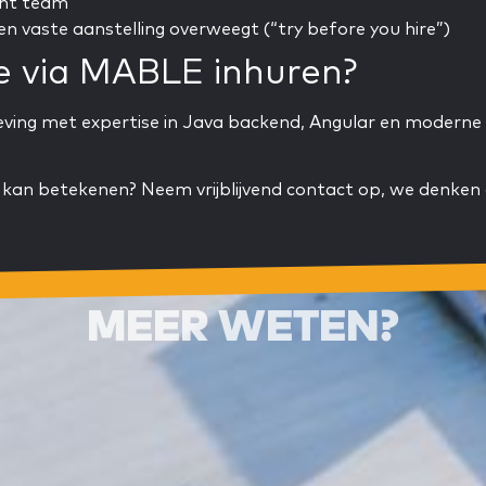
ent team
en vaste aanstelling overweegt (“try before you hire”)
e via MABLE inhuren?
ving met expertise in Java backend, Angular en moderne 
 kan betekenen? Neem vrijblijvend contact op, we denken
MEER WETEN?