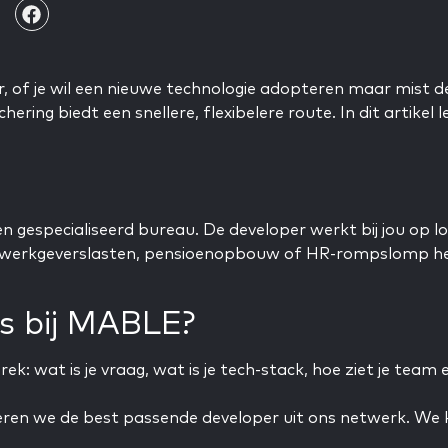
, of je wil een nieuwe technologie adopteren maar mist de
ring biedt een snellere, flexibelere route. In dit artikel 
en gespecialiseerd bureau. De developer werkt bij jou op loc
 werkgeverslasten, pensioenopbouw of HR-rompslomp hebt, 
s bij MABLE?
k: wat is je vraag, wat is je tech-stack, hoe ziet je team
eren we de best passende developer uit ons netwerk. We kij